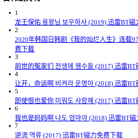
1
龙王保佑 용왕님 보우하사 (2019) 迅雷B
2
2020年韩国日韩剧《我的灿烂人生》连载97
费下载
3
前世的冤家们 전생에 웬수들 (2017) 迅雷
4
让开，命运啊 비켜라 운명아 (2018) 迅雷
5
即使恨也爱你 미워도 사랑해 (2017) 迅雷
6
我也是妈妈啊 나도 엄마야 (2018) 迅雷B
7
逆流 역류 (2017) 迅雷BT磁力免费下载