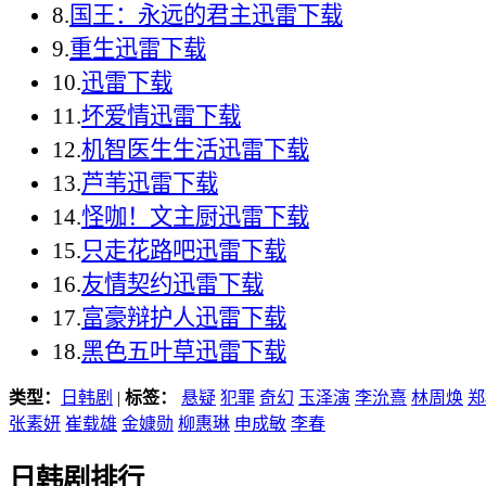
8.
国王：永远的君主迅雷下载
9.
重生迅雷下载
10.
迅雷下载
11.
坏爱情迅雷下载
12.
机智医生生活迅雷下载
13.
芦苇迅雷下载
14.
怪咖！文主厨迅雷下载
15.
只走花路吧迅雷下载
16.
友情契约迅雷下载
17.
富豪辩护人迅雷下载
18.
黑色五叶草迅雷下载
类型：
日韩剧
|
标签：
悬疑
犯罪
奇幻
玉泽演
李沇熹
林周焕
郑
张素妍
崔载雄
金嫝勋
柳惠琳
申成敏
李春
日韩剧排行