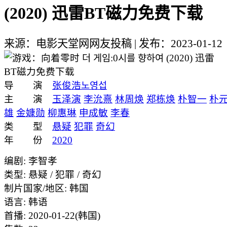
(2020) 迅雷BT磁力免费下载
来源：电影天堂网网友投稿
|
发布：2023-01-12
导 演
张俊浩
노영섭
主 演
玉泽演
李沇熹
林周焕
郑栋焕
朴智一
朴
雄
金嫝勋
柳惠琳
申成敏
李春
类 型
悬疑
犯罪
奇幻
年 份
2020
编剧: 李智孝
类型: 悬疑 / 犯罪 / 奇幻
制片国家/地区: 韩国
语言: 韩语
首播: 2020-01-22(韩国)