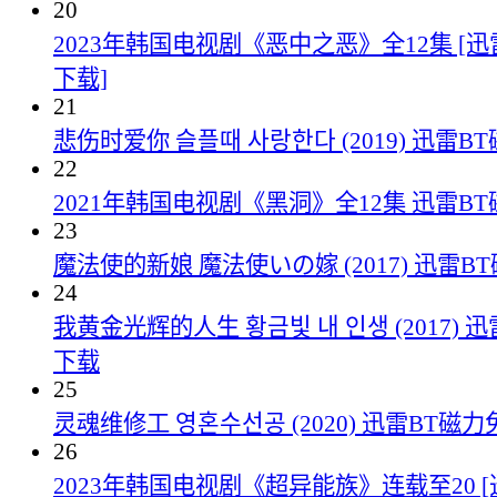
20
2023年韩国电视剧《恶中之恶》全12集 [
下载]
21
悲伤时爱你 슬플때 사랑한다 (2019) 迅雷
22
2021年韩国电视剧《黑洞》全12集 迅雷B
23
魔法使的新娘 魔法使いの嫁 (2017) 迅雷
24
我黄金光辉的人生 황금빛 내 인생 (2017) 
下载
25
灵魂维修工 영혼수선공 (2020) 迅雷BT磁
26
2023年韩国电视剧《超异能族》连载至20 