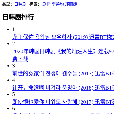
类型：
日韩剧
|
标签：
剧情
李善均
郑丽媛
日韩剧排行
1
龙王保佑 용왕님 보우하사 (2019) 迅雷B
2
2020年韩国日韩剧《我的灿烂人生》连载97
费下载
3
前世的冤家们 전생에 웬수들 (2017) 迅雷
4
让开，命运啊 비켜라 운명아 (2018) 迅雷
5
即使恨也爱你 미워도 사랑해 (2017) 迅雷
6