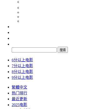
纪录片
动画片
2024
2025
2026
最新
排行
检索
搜索
6分以上电影
7分以上电影
8分以上电影
9分以上电影
繁體中文
热门排行
最近更新
2025电影