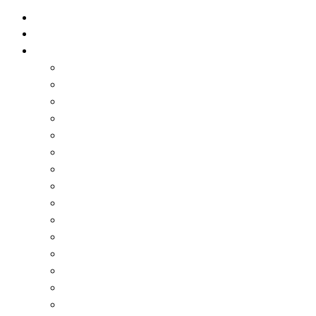
首页
分类
高清电影
大陆剧
港台剧
日韩剧
欧美剧
连载动漫
动作片
剧情片
恐怖片
喜剧片
爱情片
战争片
科幻片
犯罪片
悬疑片