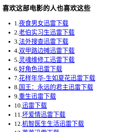
喜欢这部电影的人也喜欢这些
1.
夜食男女迅雷下载
2.
老伯实习生迅雷下载
3.
法外搜查迅雷下载
4.
双甲路边摊迅雷下载
5.
灵魂维修工迅雷下载
6.
好角色迅雷下载
7.
花样年华-生如夏花迅雷下载
8.
国王：永远的君主迅雷下载
9.
重生迅雷下载
10.
迅雷下载
11.
坏爱情迅雷下载
12.
机智医生生活迅雷下载