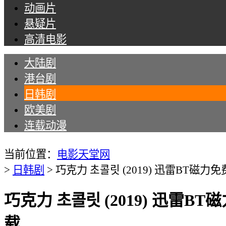
动画片
悬疑片
高清电影
大陆剧
港台剧
日韩剧
欧美剧
连载动漫
Tips：现在所有名为“电影天堂网”的手机APP均
当前位置：
电影天堂网
>
日韩剧
>
巧克力 초콜릿 (2019) 迅雷BT磁力
巧克力 초콜릿 (2019) 迅雷B
载