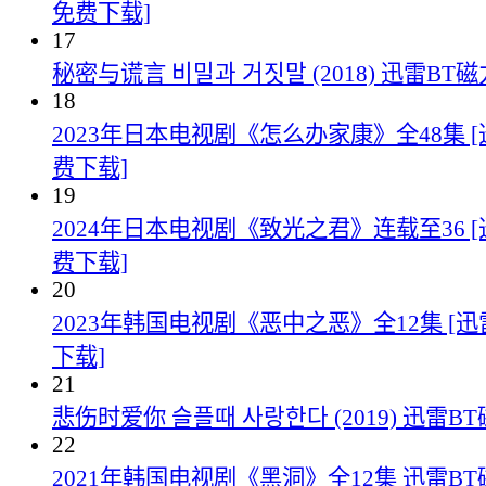
免费下载]
17
秘密与谎言 비밀과 거짓말 (2018) 迅雷B
18
2023年日本电视剧《怎么办家康》全48集 
费下载]
19
2024年日本电视剧《致光之君》连载至36 
费下载]
20
2023年韩国电视剧《恶中之恶》全12集 [
下载]
21
悲伤时爱你 슬플때 사랑한다 (2019) 迅雷
22
2021年韩国电视剧《黑洞》全12集 迅雷B