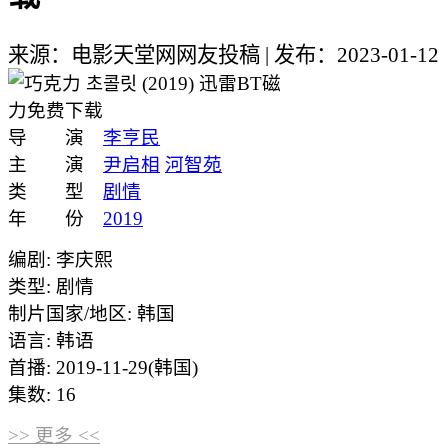
来源：电影天堂网网友投稿
|
发布：2023-01-12
导 演
李亨民
主 演
尹启相
河智苑
类 型
剧情
年 份
2019
编剧: 李庆熙
类型: 剧情
制片国家/地区: 韩国
语言: 韩语
首播: 2019-11-29(韩国)
集数: 16
>> 更多 <<