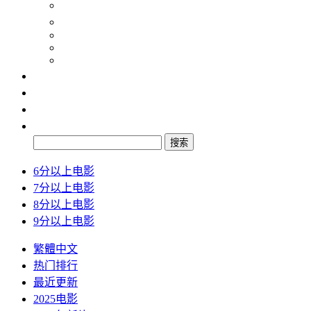
纪录片
动画片
2024
2025
2026
最新
排行
检索
搜索
6分以上电影
7分以上电影
8分以上电影
9分以上电影
繁體中文
热门排行
最近更新
2025电影