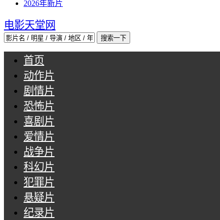
2026年新片
电影天堂网
首页
动作片
剧情片
恐怖片
喜剧片
爱情片
战争片
科幻片
犯罪片
悬疑片
纪录片