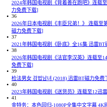
2024年韩国电视剧《背着善在跑吧》连载至1
力免费下载]
36
2026年日本电视剧《丰臣兄弟！》 连载至第1
磁力免费下载]
37
2021年韩国电视剧《卧底》全16集 迅雷B
38
2026年韩国电视剧《法官李汉英》连载至14
免费下载]
39
检法男女 검법남녀 (2018) 迅雷BT磁力免费
40
2023年韩国电视剧《送货员》连载至12迅
41
金特务：本色回归-1080P全集中文字幕 4