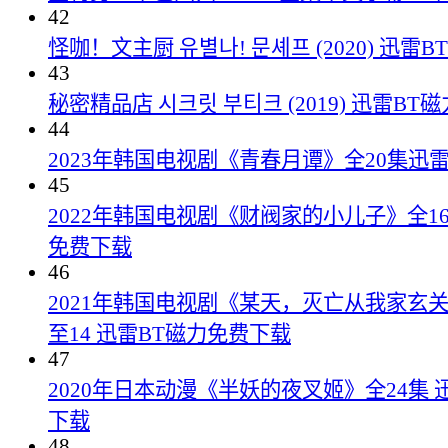
42
怪咖！文主厨 유별나! 문셰프 (2020) 迅雷
43
秘密精品店 시크릿 부티크 (2019) 迅雷B
44
2023年韩国电视剧《青春月谭》全20集迅
45
2022年韩国电视剧《财阀家的小儿子》全16
免费下载
46
2021年韩国电视剧《某天，灭亡从我家玄
至14 迅雷BT磁力免费下载
47
2020年日本动漫《半妖的夜叉姬》全24集 
下载
48