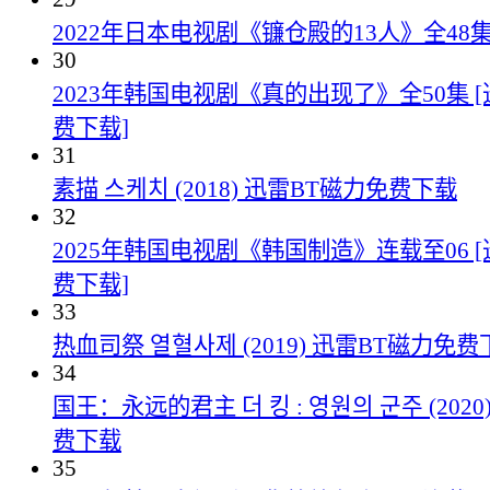
2022年日本电视剧《镰仓殿的13人》全48
30
2023年韩国电视剧《真的出现了》全50集 
费下载]
31
素描 스케치 (2018) 迅雷BT磁力免费下载
32
2025年韩国电视剧《韩国制造》连载至06 
费下载]
33
热血司祭 열혈사제 (2019) 迅雷BT磁力免费
34
国王：永远的君主 더 킹 : 영원의 군주 (202
费下载
35