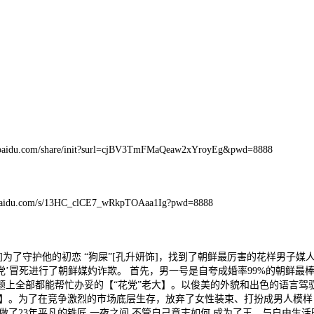
/share/init?surl=cjBV3TmFMaQeaw2xYroyEg&pwd=8888
m/s/13HC_clCE7_wRkpTOAaa1Ig?pwd=8888
了守护他的初恋 “狗屎”[孔升妍饰]，找到了朝鲜最厉害的花样男子媒人团
花党’冒死进行了朝鲜媒妁诈欺。 首先，男一号是自夸成婚率99%的朝鲜
题上全部都能帮忙办妥的【“花党”老大】。以俊美的外貌和出色的语言驾
屎】。为了在竞争激烈的市场底层生存，放弃了女性装束、打扮成男人模
了23年平凡的铁匠,一夜之间,不管自己意志如何,成为了王。与自由生