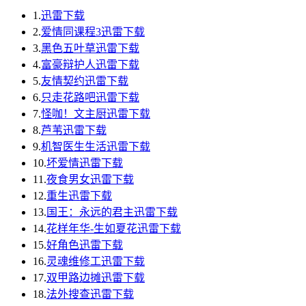
1.
迅雷下载
2.
爱情同课程3迅雷下载
3.
黑色五叶草迅雷下载
4.
富豪辩护人迅雷下载
5.
友情契约迅雷下载
6.
只走花路吧迅雷下载
7.
怪咖！文主厨迅雷下载
8.
芦苇迅雷下载
9.
机智医生生活迅雷下载
10.
坏爱情迅雷下载
11.
夜食男女迅雷下载
12.
重生迅雷下载
13.
国王：永远的君主迅雷下载
14.
花样年华-生如夏花迅雷下载
15.
好角色迅雷下载
16.
灵魂维修工迅雷下载
17.
双甲路边摊迅雷下载
18.
法外搜查迅雷下载