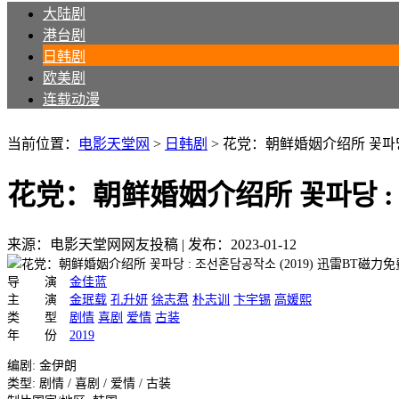
大陆剧
港台剧
日韩剧
欧美剧
连载动漫
当前位置：
电影天堂网
>
日韩剧
>
花党：朝鲜婚姻介绍所 꽃파당 
花党：朝鲜婚姻介绍所 꽃파당 : 
来源：电影天堂网网友投稿
|
发布：2023-01-12
导 演
金佳蓝
主 演
金珉载
孔升妍
徐志焄
朴志训
卞宇锡
高媛熙
类 型
剧情
喜剧
爱情
古装
年 份
2019
编剧: 金伊朗
类型: 剧情 / 喜剧 / 爱情 / 古装