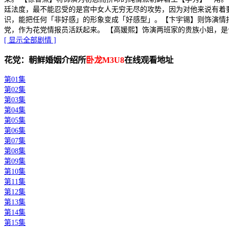
廷法度，最不能忍受的是宫中女人无穷无尽的攻势，因为对他来说有着要
识，能把任何「非好感」的形象变成「好感型」。【卞宇锡】则饰演情
党，作为花党情报员活跃起来。 【高媛熙】饰演两班家的贵族小姐，是
[ 显示全部剧情 ]
花党：朝鲜婚姻介绍所
卧龙M3U8
在线观看地址
第01集
第02集
第03集
第04集
第05集
第06集
第07集
第08集
第09集
第10集
第11集
第12集
第13集
第14集
第15集