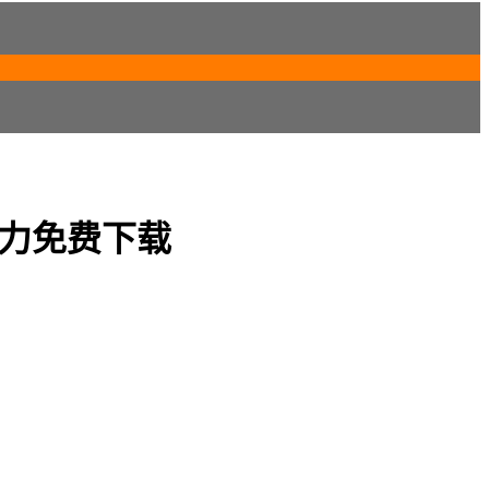
Tips：现在所有名为“电影天堂网”的手机APP均为假冒，请勿相信，谨防手机中毒
T磁力免费下载