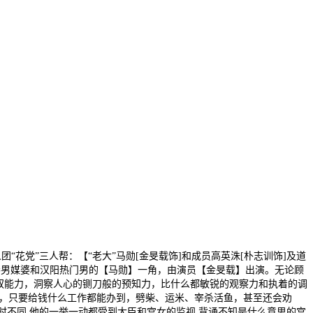
“花党”三人帮：【“老大”马勋[金旻载饰]和成员高英洙[朴志训饰]及道
最棒男媒婆和汉阳热门男的【马勋】一角，由演员【金旻载】出演。无论顾
驭能力，洞察人心的铡刀般的预知力，比什么都敏锐的观察力和执着的调
样，只要给钱什么工作都能办到，劈柴、运米、宰杀活鱼，甚至还会劝
活时不同,他的一举一动都受到大臣和宫女的监视,背诵不知是什么意思的宫