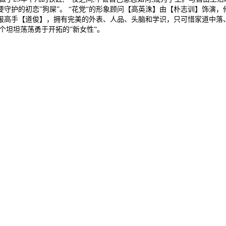
守护的初恋”狗屎”。 “花党“的形象顾问【高英洙】由【朴志训】饰演
报高手【道俊】，拥有完美的外表、人品、头脑和学识，只可惜家道中落
个坦坦荡荡勇于开拓的”新女性”。