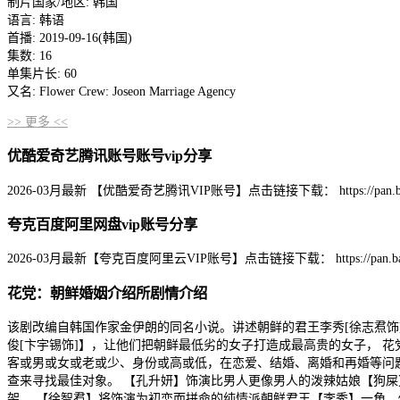
制片国家/地区: 韩国
语言: 韩语
首播: 2019-09-16(韩国)
集数: 16
单集片长: 60
又名: Flower Crew: Joseon Marriage Agency
>> 更多 <<
优酷爱奇艺腾讯账号账号vip分享
2026-03月最新 【优酷爱奇艺腾讯VIP账号】点击链接下载： https://pan.baidu.com
夸克百度阿里网盘vip账号分享
2026-03月最新【夸克百度阿里云VIP账号】点击链接下载： https://pan.baidu.co
花党：朝鲜婚姻介绍所剧情介绍
该剧改编自韩国作家金伊朗的同名小说。讲述朝鲜的君王李秀[徐志焄饰]为
俊[卞宇锡饰]】，让他们把朝鲜最低劣的女子打造成最高贵的女子， 
客或男或女或老或少、身份或高或低，在恋爱、结婚、离婚和再婚等问
查来寻找最佳对象。 【孔升妍】饰演比男人更像男人的泼辣姑娘【狗
架。 【徐智焄】将饰演为初恋而拼命的纯情派朝鲜君王【李秀】一角。做