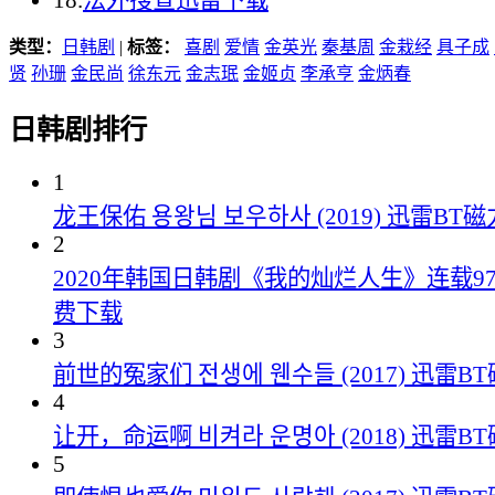
18.
法外搜查迅雷下载
类型：
日韩剧
|
标签：
喜剧
爱情
金英光
秦基周
金栽经
具子成
贤
孙珊
金民尚
徐东元
金志珉
金姬贞
李承亨
金炳春
日韩剧排行
1
龙王保佑 용왕님 보우하사 (2019) 迅雷B
2
2020年韩国日韩剧《我的灿烂人生》连载97
费下载
3
前世的冤家们 전생에 웬수들 (2017) 迅雷
4
让开，命运啊 비켜라 운명아 (2018) 迅雷
5