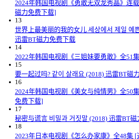
2024年韩国电视剧《勇敢无双龙秀晶》连载至
磁力免费下载]
13
世界上最美丽的我的女儿 세상에서 제일 예쁜 내 
迅雷BT磁力免费下载
14
2022年韩国电视剧《三姐妹要勇敢》全51
15
要一起过吗? 같이 살래요 (2018) 迅雷BT
16
2024年韩国电视剧《美女与纯情男》全50集
免费下载]
17
秘密与谎言 비밀과 거짓말 (2018) 迅雷B
18
2023年日本电视剧《怎么办家康》全48集 