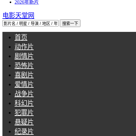
2026年新片
电影天堂网
首页
动作片
剧情片
恐怖片
喜剧片
爱情片
战争片
科幻片
犯罪片
悬疑片
纪录片