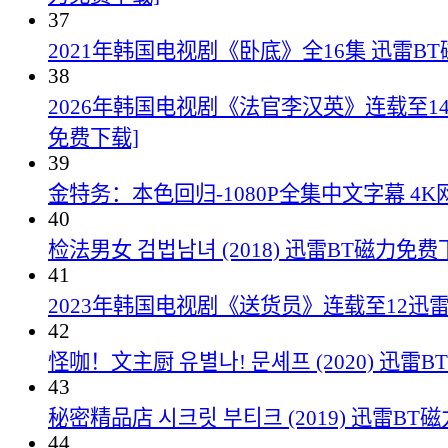
37
2021年韩国电视剧《卧底》全16集 迅雷B
38
2026年韩国电视剧《法官李汉英》连载至14
免费下载]
39
金特务：本色回归-1080P全集中文字幕 4
40
检法男女 검법남녀 (2018) 迅雷BT磁力免费
41
2023年韩国电视剧《送货员》连载至12迅
42
怪咖！文主厨 유별나! 문셰프 (2020) 迅雷
43
秘密精品店 시크릿 부티크 (2019) 迅雷B
44