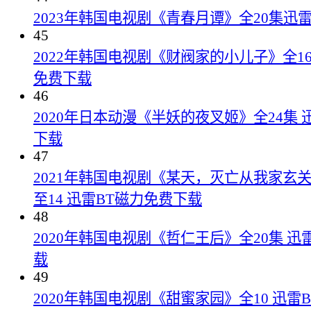
2023年韩国电视剧《青春月谭》全20集迅
45
2022年韩国电视剧《财阀家的小儿子》全16
免费下载
46
2020年日本动漫《半妖的夜叉姬》全24集 
下载
47
2021年韩国电视剧《某天，灭亡从我家玄
至14 迅雷BT磁力免费下载
48
2020年韩国电视剧《哲仁王后》全20集 迅
载
49
2020年韩国电视剧《甜蜜家园》全10 迅雷