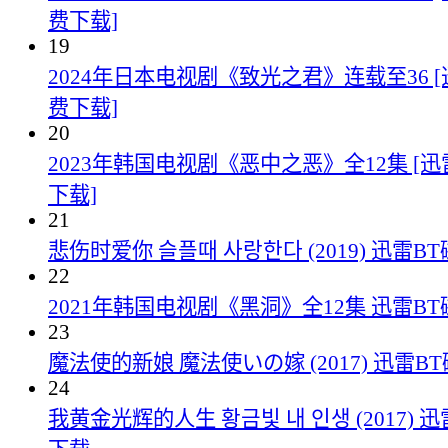
费下载]
19
2024年日本电视剧《致光之君》连载至36 
费下载]
20
2023年韩国电视剧《恶中之恶》全12集 [
下载]
21
悲伤时爱你 슬플때 사랑한다 (2019) 迅雷
22
2021年韩国电视剧《黑洞》全12集 迅雷B
23
魔法使的新娘 魔法使いの嫁 (2017) 迅雷
24
我黄金光辉的人生 황금빛 내 인생 (2017) 