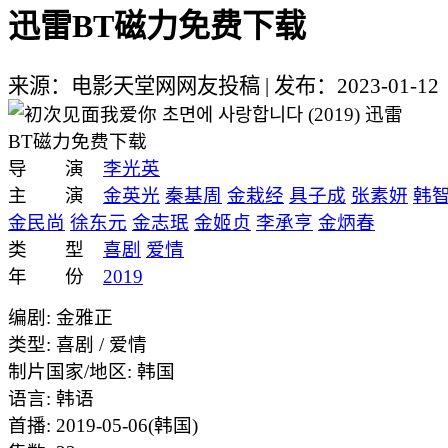
迅雷BT磁力免费下载
来源：电影天堂网网友投稿
|
发布：2023-01-12
导 演
李光英
主 演
金英光
秦基周
金栽经
具子成
张素妍
韩
金民尚
徐东元
金志珉
金姬贞
李承亨
金炳春
类 型
喜剧
爱情
年 份
2019
编剧: 金雅正
类型: 喜剧 / 爱情
制片国家/地区: 韩国
语言: 韩语
首播: 2019-05-06(韩国)