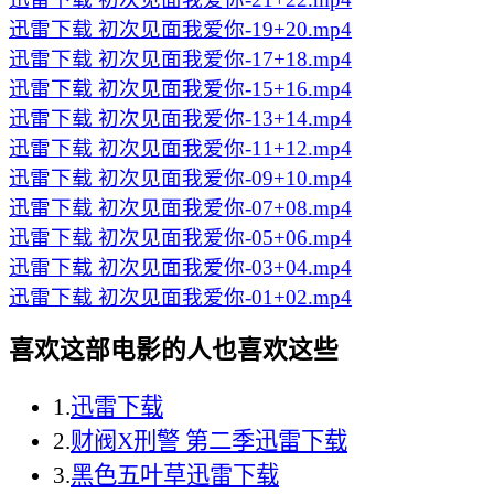
迅雷下载
初次见面我爱你-19+20.mp4
迅雷下载
初次见面我爱你-17+18.mp4
迅雷下载
初次见面我爱你-15+16.mp4
迅雷下载
初次见面我爱你-13+14.mp4
迅雷下载
初次见面我爱你-11+12.mp4
迅雷下载
初次见面我爱你-09+10.mp4
迅雷下载
初次见面我爱你-07+08.mp4
迅雷下载
初次见面我爱你-05+06.mp4
迅雷下载
初次见面我爱你-03+04.mp4
迅雷下载
初次见面我爱你-01+02.mp4
喜欢这部电影的人也喜欢这些
1.
迅雷下载
2.
财阀X刑警 第二季迅雷下载
3.
黑色五叶草迅雷下载