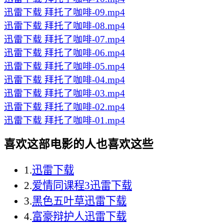
迅雷下载
拜托了咖啡-09.mp4
迅雷下载
拜托了咖啡-08.mp4
迅雷下载
拜托了咖啡-07.mp4
迅雷下载
拜托了咖啡-06.mp4
迅雷下载
拜托了咖啡-05.mp4
迅雷下载
拜托了咖啡-04.mp4
迅雷下载
拜托了咖啡-03.mp4
迅雷下载
拜托了咖啡-02.mp4
迅雷下载
拜托了咖啡-01.mp4
喜欢这部电影的人也喜欢这些
1.
迅雷下载
2.
爱情同课程3迅雷下载
3.
黑色五叶草迅雷下载
4.
富豪辩护人迅雷下载