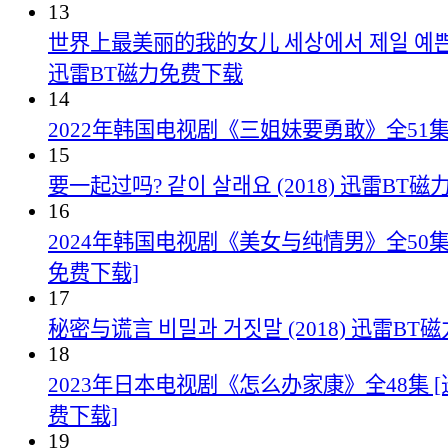
13
世界上最美丽的我的女儿 세상에서 제일 예쁜 내 
迅雷BT磁力免费下载
14
2022年韩国电视剧《三姐妹要勇敢》全51
15
要一起过吗? 같이 살래요 (2018) 迅雷BT
16
2024年韩国电视剧《美女与纯情男》全50集
免费下载]
17
秘密与谎言 비밀과 거짓말 (2018) 迅雷B
18
2023年日本电视剧《怎么办家康》全48集 
费下载]
19