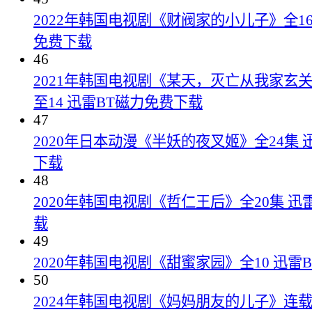
2022年韩国电视剧《财阀家的小儿子》全16
免费下载
46
2021年韩国电视剧《某天，灭亡从我家玄
至14 迅雷BT磁力免费下载
47
2020年日本动漫《半妖的夜叉姬》全24集 
下载
48
2020年韩国电视剧《哲仁王后》全20集 迅
载
49
2020年韩国电视剧《甜蜜家园》全10 迅雷
50
2024年韩国电视剧《妈妈朋友的儿子》连载至