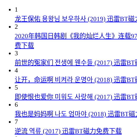
1
龙王保佑 용왕님 보우하사 (2019) 迅雷B
2
2020年韩国日韩剧《我的灿烂人生》连载97
费下载
3
前世的冤家们 전생에 웬수들 (2017) 迅雷
4
让开，命运啊 비켜라 운명아 (2018) 迅雷
5
即使恨也爱你 미워도 사랑해 (2017) 迅雷
6
我也是妈妈啊 나도 엄마야 (2018) 迅雷B
7
逆流 역류 (2017) 迅雷BT磁力免费下载