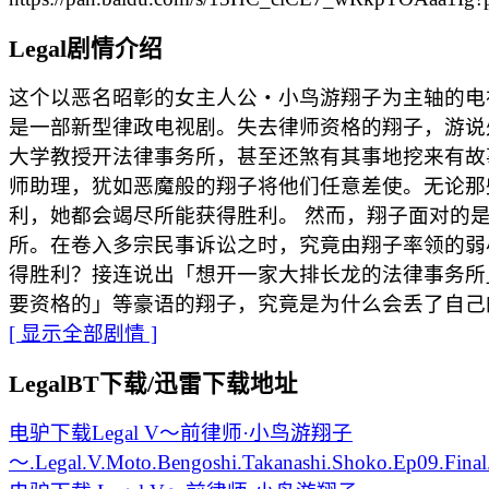
Legal剧情介绍
这个以恶名昭彰的女主人公・小鸟游翔子为主轴的电视剧「
是一部新型律政电视剧。失去律师资格的翔子，游说
大学教授开法律事务所，甚至还煞有其事地挖来有故
师助理，犹如恶魔般的翔子将他们任意差使。无论那
利，她都会竭尽所能获得胜利。 然而，翔子面对的
所。在卷入多宗民事诉讼之时，究竟由翔子率领的弱
得胜利？接连说出「想开一家大排长龙的法律事务所
要资格的」等豪语的翔子，究竟是为什么会丢了自己
[ 显示全部剧情 ]
LegalBT下载/迅雷下载地址
电驴下载
Legal V～前律师·小鸟游翔子
～.Legal.V.Moto.Bengoshi.Takanashi.Shoko.Ep09.Fin