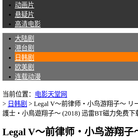
动画片
悬疑片
高清电影
大陆剧
港台剧
日韩剧
欧美剧
连载动漫
Tips：现在所有名为“电影天堂网”的手机APP均
当前位置：
电影天堂网
>
日韩剧
>
Legal V～前律师・小鸟游翔子～ 
護士・小鳥遊翔子～ (2018) 迅雷BT磁力免费下
Legal V～前律师・小鸟游翔子