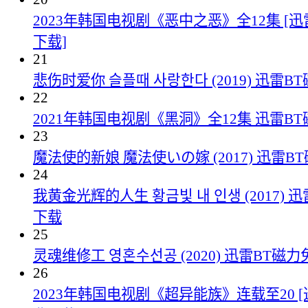
2023年韩国电视剧《恶中之恶》全12集 [
下载]
21
悲伤时爱你 슬플때 사랑한다 (2019) 迅雷
22
2021年韩国电视剧《黑洞》全12集 迅雷B
23
魔法使的新娘 魔法使いの嫁 (2017) 迅雷
24
我黄金光辉的人生 황금빛 내 인생 (2017) 
下载
25
灵魂维修工 영혼수선공 (2020) 迅雷BT磁
26
2023年韩国电视剧《超异能族》连载至20 