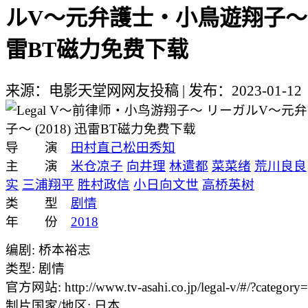
ルV～元弁護士・小鳥遊翔子～ (2
雷BT磁力免费下载
来源：电影天堂网网友投稿
|
发布：2023-01-12
导 演
田村直己
松田秀知
主 演
米仓凉子
向井理
林遣都
菜菜绪
荒川良良
实
三浦翔平
胜村政信
小日向文世
高桥英树
类 型
剧情
年 份
2018
编剧: 桥本裕志
类型: 剧情
官方网站: http://www.tv-asahi.co.jp/legal-v/#/?category
制片国家/地区: 日本