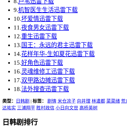
8.
芦苇迅雷下载
9.
机智医生生活迅雷下载
10.
坏爱情迅雷下载
11.
夜食男女迅雷下载
12.
重生迅雷下载
13.
国王：永远的君主迅雷下载
14.
花样年华-生如夏花迅雷下载
15.
好角色迅雷下载
16.
灵魂维修工迅雷下载
17.
双甲路边摊迅雷下载
18.
法外搜查迅雷下载
类型：
日韩剧
|
标签：
剧情
米仓凉子
向井理
林遣都
菜菜绪
荒
达祐实
三浦翔平
胜村政信
小日向文世
高桥英树
日韩剧排行