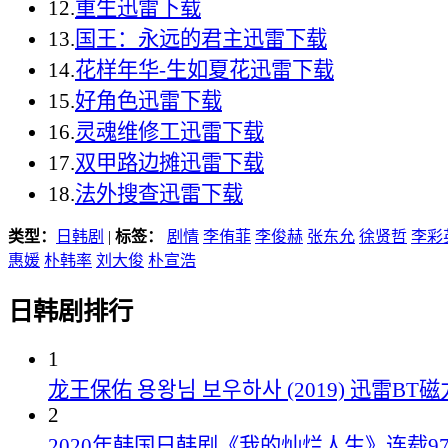
12.
重生迅雷下载
13.
国王：永远的君主迅雷下载
14.
花样年华-生如夏花迅雷下载
15.
好角色迅雷下载
16.
灵魂维修工迅雷下载
17.
双甲路边摊迅雷下载
18.
法外搜查迅雷下载
类型：
日韩剧
|
标签：
剧情
李侑菲
李俊赫
张东允
徐贤哲
李彩
惠媛
朴韩率
刘大俊
朴宣浩
日韩剧排行
1
龙王保佑 용왕님 보우하사 (2019) 迅雷B
2
2020年韩国日韩剧《我的灿烂人生》连载97