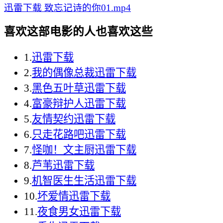
迅雷下载
致忘记诗的你01.mp4
喜欢这部电影的人也喜欢这些
1.
迅雷下载
2.
我的偶像总裁迅雷下载
3.
黑色五叶草迅雷下载
4.
富豪辩护人迅雷下载
5.
友情契约迅雷下载
6.
只走花路吧迅雷下载
7.
怪咖！文主厨迅雷下载
8.
芦苇迅雷下载
9.
机智医生生活迅雷下载
10.
坏爱情迅雷下载
11.
夜食男女迅雷下载