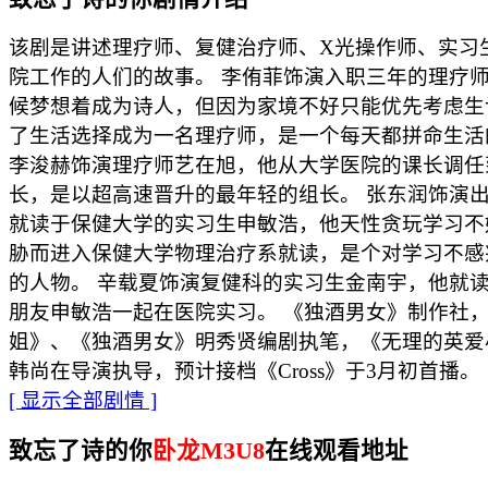
该剧是讲述理疗师、复健治疗师、X光操作师、实习
院工作的人们的故事。 李侑菲饰演入职三年的理疗
候梦想着成为诗人，但因为家境不好只能优先考虑生
了生活选择成为一名理疗师，是一个每天都拼命生活
李浚赫饰演理疗师艺在旭，他从大学医院的课长调任
长，是以超高速晋升的最年轻的组长。 张东润饰演
就读于保健大学的实习生申敏浩，他天性贪玩学习不
胁而进入保健大学物理治疗系就读，是个对学习不感
的人物。 辛载夏饰演复健科的实习生金南宇，他就
朋友申敏浩一起在医院实习。 《独酒男女》制作社
姐》、《独酒男女》明秀贤编剧执笔，《无理的英爱小
韩尚在导演执导，预计接档《Cross》于3月初首播。
[ 显示全部剧情 ]
致忘了诗的你
卧龙M3U8
在线观看地址