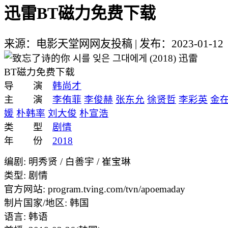
迅雷BT磁力免费下载
来源：电影天堂网网友投稿
|
发布：2023-01-12
导 演
韩尚才
主 演
李侑菲
李俊赫
张东允
徐贤哲
李彩英
金
媛
朴韩率
刘大俊
朴宣浩
类 型
剧情
年 份
2018
编剧: 明秀贤 / 白善宇 / 崔宝琳
类型: 剧情
官方网站: program.tving.com/tvn/apoemaday
制片国家/地区: 韩国
语言: 韩语