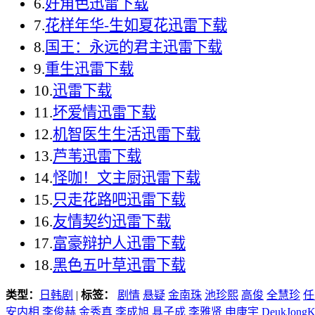
6.
好角色迅雷下载
7.
花样年华-生如夏花迅雷下载
8.
国王：永远的君主迅雷下载
9.
重生迅雷下载
10.
迅雷下载
11.
坏爱情迅雷下载
12.
机智医生生活迅雷下载
13.
芦苇迅雷下载
14.
怪咖！文主厨迅雷下载
15.
只走花路吧迅雷下载
16.
友情契约迅雷下载
17.
富豪辩护人迅雷下载
18.
黑色五叶草迅雷下载
类型：
日韩剧
|
标签：
剧情
悬疑
金南珠
池珍熙
高俊
全慧珍
任
安内相
李俊赫
金秀真
李成旭
具子成
李雅贤
申康宇
DeukJongK