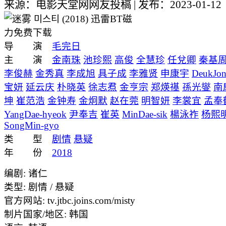
来源：电影天堂网网友投稿
|
发布：2023-01-12
导 演
毛完日
主 演
金南珠
池珍熙
高俊
全慧珍
任兌卿
秦基
李俊赫
金秀真
李成旭
具子成
李雅贤
申康宇
DeukJo
宝妍
延云庆
朴晓英
徐志焄
金亨宗
郑煐禥
孫光燮
南
坤
崔范浩
金钟寿
金炯默
赵在莞
明智妍
李裳宜
孟奉
YangDae-hyeok
尹奉吉
崔英
MinDae-sik
楊泳祚
杨熙
SongMin-gyo
类 型
剧情
悬疑
年 份
2018
编剧: 诸仁
类型: 剧情 / 悬疑
官方网站: tv.jtbc.joins.com/misty
制片国家/地区: 韩国