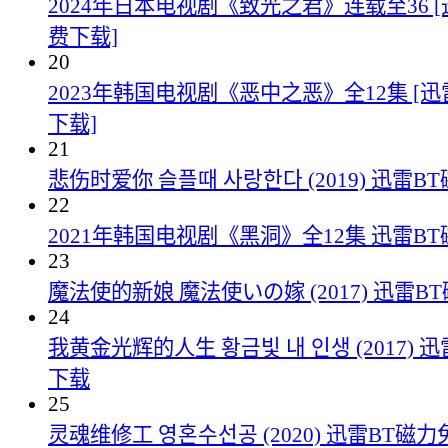
2024年日本电视剧《致光之君》连载至36 
费下载]
20
2023年韩国电视剧《恶中之恶》全12集 [
下载]
21
悲伤时爱你 슬플때 사랑한다 (2019) 迅雷
22
2021年韩国电视剧《黑洞》全12集 迅雷B
23
魔法使的新娘 魔法使いの嫁 (2017) 迅雷
24
我黄金光辉的人生 황금빛 내 인생 (2017) 
下载
25
灵魂维修工 영혼수선공 (2020) 迅雷BT磁