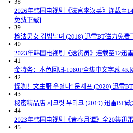
38
2026年韩国电视剧《法官李汉英》连载至14
免费下载]
39
检法男女 검법남녀 (2018) 迅雷BT磁力免费
40
2023年韩国电视剧《送货员》连载至12迅
41
金特务：本色回归-1080P全集中文字幕 4
42
怪咖！文主厨 유별나! 문셰프 (2020) 迅雷
43
秘密精品店 시크릿 부티크 (2019) 迅雷B
44
2023年韩国电视剧《青春月谭》全20集迅
45