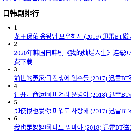
日韩剧排行
1
龙王保佑 용왕님 보우하사 (2019) 迅雷B
2
2020年韩国日韩剧《我的灿烂人生》连载97
费下载
3
前世的冤家们 전생에 웬수들 (2017) 迅雷
4
让开，命运啊 비켜라 운명아 (2018) 迅雷
5
即使恨也爱你 미워도 사랑해 (2017) 迅雷
6
我也是妈妈啊 나도 엄마야 (2018) 迅雷B