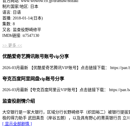
官方网站: www.wowow.co.jp/dramaw/nozaki
制片国家/地区: 日本
语言: 日语
首播: 2018-01-14(日本)
集数: 8
又名: 监查役野崎修平
IMDb链接: tt7547130
>> 更多 <<
优酷爱奇艺腾讯账号账号vip分享
2026-03月最新 【优酷爱奇艺腾讯VIP账号】点击链接下载： https://pan.baidu.com
夸克百度阿里网盘vip账号分享
2026-03月最新【夸克百度阿里云VIP账号】点击链接下载： https://pan.baidu.co
监查役剧情介绍
大空银行是一家大银行，区域分行长野崎修平（织田裕二）被银行提拔
极的得力助手 武田真吾（岸谷五朗），以及具有野心的菁英银行员 立
[ 显示全部剧情 ]