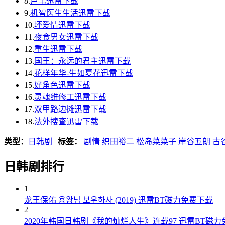
8.
芦苇迅雷下载
9.
机智医生生活迅雷下载
10.
坏爱情迅雷下载
11.
夜食男女迅雷下载
12.
重生迅雷下载
13.
国王：永远的君主迅雷下载
14.
花样年华-生如夏花迅雷下载
15.
好角色迅雷下载
16.
灵魂维修工迅雷下载
17.
双甲路边摊迅雷下载
18.
法外搜查迅雷下载
类型：
日韩剧
|
标签：
剧情
织田裕二
松岛菜菜子
岸谷五朗
古
日韩剧排行
1
龙王保佑 용왕님 보우하사 (2019) 迅雷BT磁力免费下载
2
2020年韩国日韩剧《我的灿烂人生》连载97 迅雷BT磁