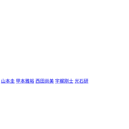
山本圭
甲本雅裕
西田尚美
宇梶刚士
光石研