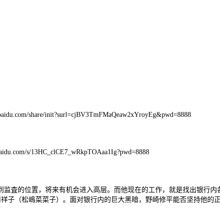
/share/init?surl=cjBV3TmFMaQeaw2xYroyEg&pwd=8888
m/s/13HC_clCE7_wRkpTOAaa1Ig?pwd=8888
到监査的位置，将来有机会进入高层。而他现在的工作，就是找出银行内
川祥子（松嶋菜菜子）。面对银行内的巨大黑暗，野崎修平能否坚持他的