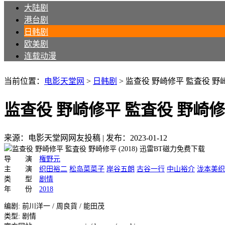
大陆剧
港台剧
日韩剧
欧美剧
连载动漫
当前位置：
电影天堂网
>
日韩剧
>
监查役 野崎修平 監査役 野崎
监查役 野崎修平 監査役 野崎修平
来源：电影天堂网网友投稿
|
发布：2023-01-12
导 演
権野元
主 演
织田裕二
松岛菜菜子
岸谷五朗
古谷一行
中山裕介
泷本美织
类 型
剧情
年 份
2018
编剧: 前川洋一 / 周良貨 / 能田茂
类型: 剧情