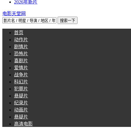
2026年新片
电影天堂网
首页
动作片
剧情片
恐怖片
喜剧片
爱情片
战争片
科幻片
犯罪片
悬疑片
纪录片
动画片
悬疑片
高清电影