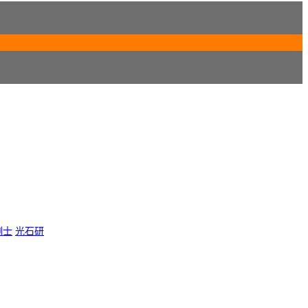
Tips：现在所有名为“电影天堂网”的手机APP均为假冒，请勿相信，谨防手机中毒
刚士
光石研