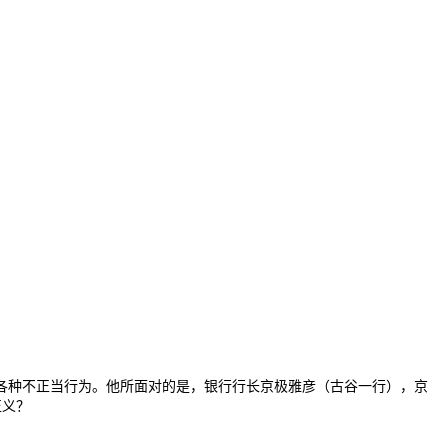
各种不正当行为。他所面对的是，银行行长京极雅彦（古谷一行），京
正义？