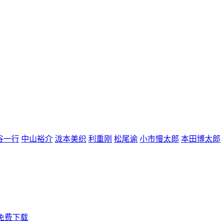
谷一行
中山裕介
泷本美织
利重刚
松尾谕
小市慢太郎
本田博太郎
力免费下载