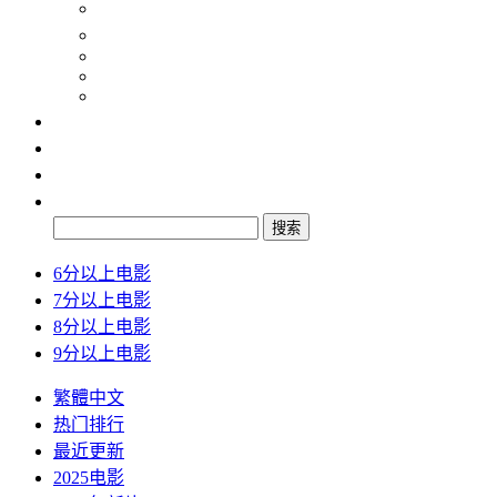
纪录片
动画片
2024
2025
2026
最新
排行
检索
搜索
6分以上电影
7分以上电影
8分以上电影
9分以上电影
繁體中文
热门排行
最近更新
2025电影