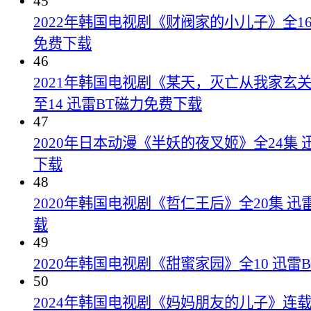
45
2022年韩国电视剧《财阀家的小儿子》全16
免费下载
46
2021年韩国电视剧《某天，灭亡从我家玄
至14 迅雷BT磁力免费下载
47
2020年日本动漫《半妖的夜叉姬》全24集 
下载
48
2020年韩国电视剧《哲仁王后》全20集 迅
载
49
2020年韩国电视剧《甜蜜家园》全10 迅雷
50
2024年韩国电视剧《妈妈朋友的儿子》连载至