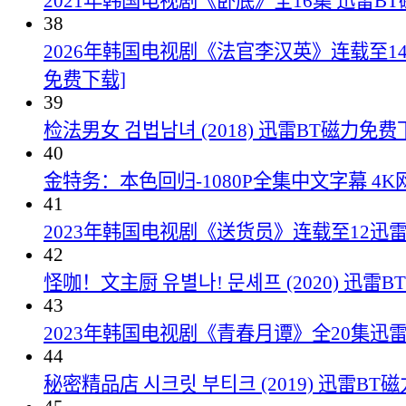
2021年韩国电视剧《卧底》全16集 迅雷B
38
2026年韩国电视剧《法官李汉英》连载至14
免费下载]
39
检法男女 검법남녀 (2018) 迅雷BT磁力免费
40
金特务：本色回归-1080P全集中文字幕 4
41
2023年韩国电视剧《送货员》连载至12迅
42
怪咖！文主厨 유별나! 문셰프 (2020) 迅雷
43
2023年韩国电视剧《青春月谭》全20集迅
44
秘密精品店 시크릿 부티크 (2019) 迅雷B