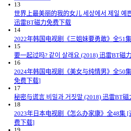
13
世界上最美丽的我的女儿 세상에서 제일 예쁜 내 
迅雷BT磁力免费下载
14
2022年韩国电视剧《三姐妹要勇敢》全51
15
要一起过吗? 같이 살래요 (2018) 迅雷BT
16
2024年韩国电视剧《美女与纯情男》全50集
免费下载]
17
秘密与谎言 비밀과 거짓말 (2018) 迅雷B
18
2023年日本电视剧《怎么办家康》全48集 
费下载]
19