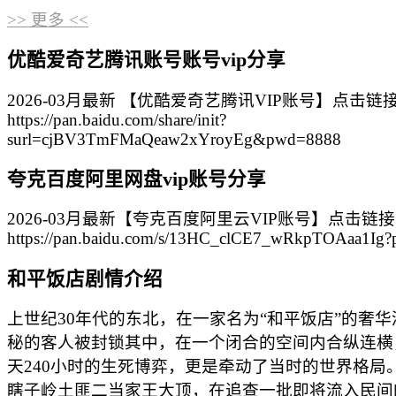
>> 更多 <<
优酷爱奇艺腾讯账号账号vip分享
2026-03月最新 【优酷爱奇艺腾讯VIP账号】点击链
https://pan.baidu.com/share/init?
surl=cjBV3TmFMaQeaw2xYroyEg&pwd=8888
夸克百度阿里网盘vip账号分享
2026-03月最新【夸克百度阿里云VIP账号】点击链
https://pan.baidu.com/s/13HC_clCE7_wRkpTOAaa1Ig
和平饭店剧情介绍
上世纪30年代的东北，在一家名为“和平饭店”的奢
秘的客人被封锁其中，在一个闭合的空间内合纵连横
天240小时的生死博弈，更是牵动了当时的世界格局
瞎子岭土匪二当家王大顶，在追查一批即将流入民间