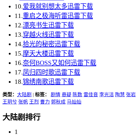
10.
爱我就别想太多迅雷下载
11.
重启之极海听雷迅雷下载
12.
漂亮书生迅雷下载
13.
穿越火线迅雷下载
14.
拾光的秘密迅雷下载
15.
摩天大楼迅雷下载
16.
奈何BOSS又如何迅雷下载
17.
凤归四时歌迅雷下载
18.
锦绣南歌迅雷下载
类型：
大陆剧
|
标签：
剧情
悬疑
陈数
雷佳音
李光洁
陶慧
张岩
王玥兮
张帆
王烈
曹力
郭秋成
马灿灿
大陆剧排行
1