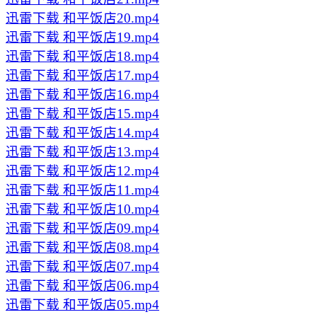
迅雷下载
和平饭店20.mp4
迅雷下载
和平饭店19.mp4
迅雷下载
和平饭店18.mp4
迅雷下载
和平饭店17.mp4
迅雷下载
和平饭店16.mp4
迅雷下载
和平饭店15.mp4
迅雷下载
和平饭店14.mp4
迅雷下载
和平饭店13.mp4
迅雷下载
和平饭店12.mp4
迅雷下载
和平饭店11.mp4
迅雷下载
和平饭店10.mp4
迅雷下载
和平饭店09.mp4
迅雷下载
和平饭店08.mp4
迅雷下载
和平饭店07.mp4
迅雷下载
和平饭店06.mp4
迅雷下载
和平饭店05.mp4