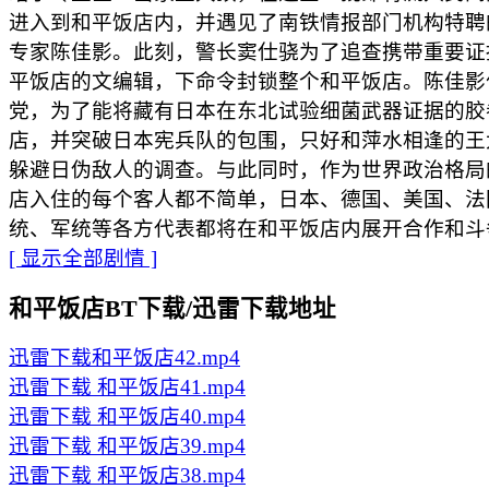
进入到和平饭店内，并遇见了南铁情报部门机构特聘
专家陈佳影。此刻，警长窦仕骁为了追查携带重要证
平饭店的文编辑，下命令封锁整个和平饭店。陈佳影
党，为了能将藏有日本在东北试验细菌武器证据的胶
店，并突破日本宪兵队的包围，只好和萍水相逢的王
躲避日伪敌人的调查。与此同时，作为世界政治格局
店入住的每个客人都不简单，日本、德国、美国、法
统、军统等各方代表都将在和平饭店内展开合作和斗
[ 显示全部剧情 ]
和平饭店BT下载/迅雷下载地址
迅雷下载
和平饭店42.mp4
迅雷下载
和平饭店41.mp4
迅雷下载
和平饭店40.mp4
迅雷下载
和平饭店39.mp4
迅雷下载
和平饭店38.mp4