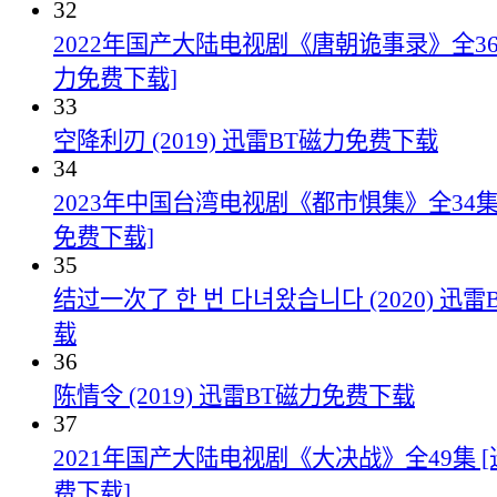
32
2022年国产大陆电视剧《唐朝诡事录》全36
力免费下载]
33
空降利刃 (2019) 迅雷BT磁力免费下载
34
2023年中国台湾电视剧《都市惧集》全34集
免费下载]
35
结过一次了 한 번 다녀왔습니다 (2020) 迅
载
36
陈情令 (2019) 迅雷BT磁力免费下载
37
2021年国产大陆电视剧《大决战》全49集 
费下载]