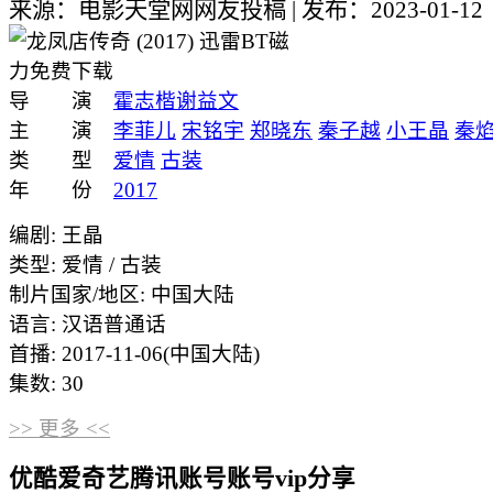
来源：电影天堂网网友投稿
|
发布：2023-01-12
导 演
霍志楷
谢益文
主 演
李菲儿
宋铭宇
郑晓东
秦子越
小王晶
秦
类 型
爱情
古装
年 份
2017
编剧: 王晶
类型: 爱情 / 古装
制片国家/地区: 中国大陆
语言: 汉语普通话
首播: 2017-11-06(中国大陆)
集数: 30
>> 更多 <<
优酷爱奇艺腾讯账号账号vip分享