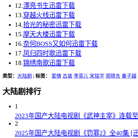
12.
漂亮书生迅雷下载
13.
穿越火线迅雷下载
14.
拾光的秘密迅雷下载
15.
摩天大楼迅雷下载
16.
奈何BOSS又如何迅雷下载
17.
凤归四时歌迅雷下载
18.
锦绣南歌迅雷下载
类型：
大陆剧
|
标签：
爱情
古装
李菲儿
宋铭宇
郑晓东
秦子越
大陆剧排行
1
2023年国产大陆电视剧《武神主宰》连载至
2
2025年国产大陆电视剧《罚罪2》全40集 [