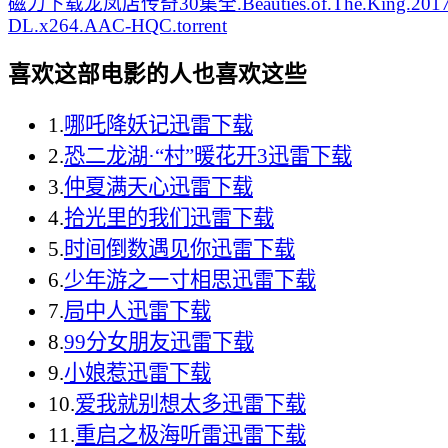
磁力下载
龙凤店传奇30集全.Beauties.of.The.King.2017
DL.x264.AAC-HQC.torrent
喜欢这部电影的人也喜欢这些
1.
哪吒降妖记迅雷下载
2.
恐二龙湖·“村”暖花开‎3迅雷下载
3.
仲夏满天心迅雷下载
4.
拾光里的我们迅雷下载
5.
时间倒数遇见你迅雷下载
6.
少年游之一寸相思迅雷下载
7.
局中人迅雷下载
8.
99分女朋友迅雷下载
9.
小娘惹迅雷下载
10.
爱我就别想太多迅雷下载
11.
重启之极海听雷迅雷下载